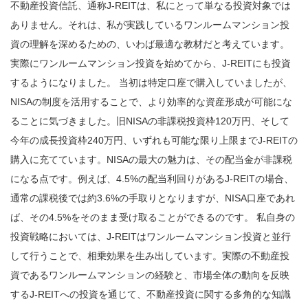
不動産投資信託、通称J-REITは、私にとって単なる投資対象では
ありません。それは、私が実践しているワンルームマンション投
資の理解を深めるための、いわば最適な教材だと考えています。
実際にワンルームマンション投資を始めてから、J-REITにも投資
するようになりました。 当初は特定口座で購入していましたが、
NISAの制度を活用することで、より効率的な資産形成が可能にな
ることに気づきました。旧NISAの非課税投資枠120万円、そして
今年の成長投資枠240万円、いずれも可能な限り上限までJ-REITの
購入に充てています。NISAの最大の魅力は、その配当金が非課税
になる点です。例えば、4.5%の配当利回りがあるJ-REITの場合、
通常の課税後では約3.6%の手取りとなりますが、NISA口座であれ
ば、その4.5%をそのまま受け取ることができるのです。 私自身の
投資戦略においては、J-REITはワンルームマンション投資と並行
して行うことで、相乗効果を生み出しています。実際の不動産投
資であるワンルームマンションの経験と、市場全体の動向を反映
するJ-REITへの投資を通じて、不動産投資に関する多角的な知識