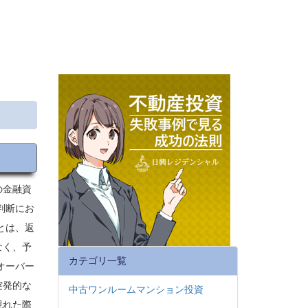
の金融資
判断にお
とは、返
なく、予
カテゴリ一覧
オーバー
突発的な
中古ワンルームマンション投資
現れた際