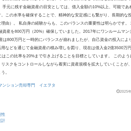
、手元に残す金融資産の目安としては、借入金額の10%以上、可能であれ
す。この水準を確保することで、精神的な安定感にも繋がり、長期的な
由）。 私自身の経験からも、このバランスの重要性は明らかです。 2
資産を800万円（20%）確保していました。2017年にワンルームマン
資産は800万円と一時的にバランスが崩れましたが、自己資金の投入によ
用などを通じて金融資産の積み増しを図り、現在は借入金2億3500万
来的にはこの比率を20%まで引き上げることを目標としています。 このよ
、リスクをコントロールしながら着実に資産規模を拡大していくことが
ょう。
マンション売却専門 イエヲタ
2025
能性
設計