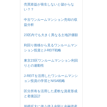
売買差益が発生しないと儲からな
い？？
中古ワンルームマンション売却の収
益分析
23区内でも大きく異なる土地評価額
利回り推移から見るワンルームマン
ション投資とJ-REIT戦略
東京23区ワンルームマンション利回
りとの連動性
J-REITを活用したワンルームマンシ
ョン投資の学習とNISA戦略
区分所有を活用した柔軟な資産形成
と老後設計
規模拡大に伴う借入金額と金融資産